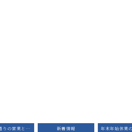
。
GWは暦通りの営業となります
新着情報
年末年始休業