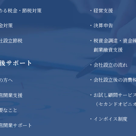
める税金・節税対策
経営支援
金対策
決算申告
社設立節税
税資金調達・資金
創業融資支援
後サポート
会社設立の流れ
会社設立後の消費
の方へ
お試し顧問サービ
店開業支援
（セカンドオピニ
要なこと
インボイス制度
店開業サポート