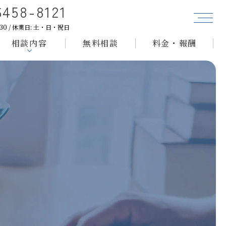
6458-8121
お
お問い合わせ
盆
7:30 / 休業日: 土・日・祝日
休
相談内容
無料相談
料金・報酬
み
の
お
知
ら
せ